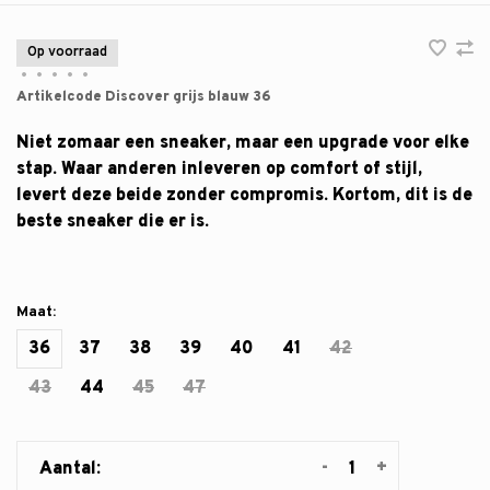
Op voorraad
•
•
•
•
•
Artikelcode
Discover grijs blauw 36
Niet zomaar een sneaker, maar een upgrade voor elke
stap. Waar anderen inleveren op comfort of stijl,
levert deze beide zonder compromis. Kortom, dit is de
beste sneaker die er is.
Maat:
36
37
38
39
40
41
42
43
44
45
47
-
+
Aantal: