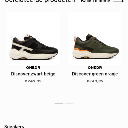
Gerelateerde producten
Back to home
ONEDR
ONEDR
Discover zwart beige
Discover groen oranje
€249,95
€249,95
1
2
Sneakers