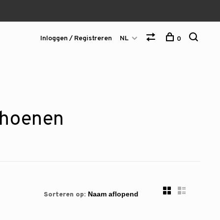
Inloggen / Registreren
NL
0
choenen
Sorteren op: