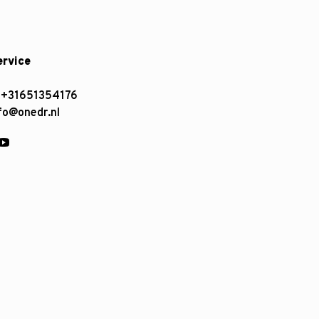
ervice
:
+31651354176
fo@onedr.nl